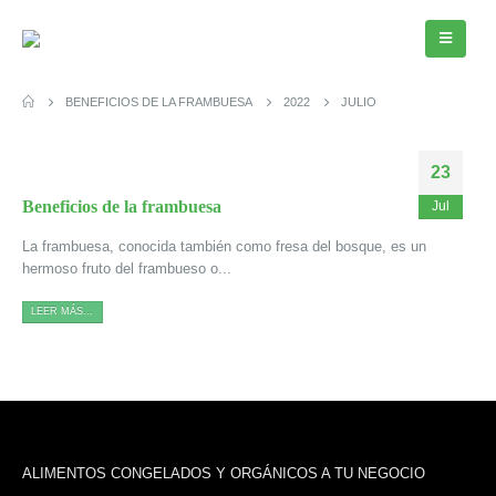
BENEFICIOS DE LA FRAMBUESA
2022
JULIO
23
Beneficios de la frambuesa
Jul
La frambuesa, conocida también como fresa del bosque, es un
hermoso fruto del frambueso o...
LEER MÁS...
ALIMENTOS CONGELADOS Y ORGÁNICOS A TU NEGOCIO